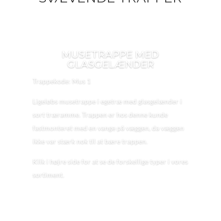
MUSETRAPPE MED
GLASGELÆNDER
Trappekode: Mus 1
Ligeløbs musetrappe i egetræ med glasgelænder i
sort træramme. Trappen er hos denne kunde
fastmonteret med en vange på væggen, da væggen
ikke var stærk nok til at bære trappen.
Klik i højre side for at se de forskellige typer i vores
sortiment.