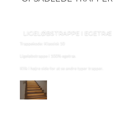
LIGELØBSTRAPPE I EGETRÆ
Trappekode: Klassisk 10
Ligeløbstrappe i 100% egetræ.
Klik i højre side for at se andre typer trapper.