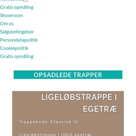
Gratis opmåling
Showroom
Om os
Salgsbetingelser
Persondatapolitik
Cookiepolitik
Gratis opmåling
OPSADLEDE TRAPPER
LIGELØBSTRAPPE I
EGETRÆ
Trappekode: Klassisk 10
Ligeløbstrappe i 100% egetræ.