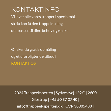
KONTAKTINFO
Vi laver alle vores trapper i specialmål,
så du kan få den trappeløsning,
der passer til dine behov og ønsker.
Ønsker du gratis opmåling
og et uforpligtende tilbud?
KONTAKT OS
2024 Trappeeksperten | Sydvestvej 129 C | 2600
Glostrup |
+45 50 37 37 40
|
info@trappeeksperten.dk
| CVR 38385488 |