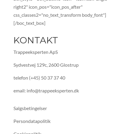
right2" icon_pos="icon_pos_after"
css_classes2="no_text_transform body_font"]
[/boc_text_box]
KONTAKT
Trappeeksperten ApS
Sydvestvej 129c, 2600 Glostrup
telefon (+45) 50 37 37 40
email: info@trappeeksperten.dk
Salgsbetingelser
Persondatapolitik
Cookiepolitik