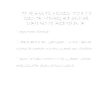
TO KLASSISKE KVARTSVINGS
TRAPPER OVER HINANDEN
MED SORT HÅNDLISTE
Trappekode: Klassisk 1
To klassiske kvartsvingstrapper, med trin i lakeret
egetræ. frikantede balustre, og med sort håndliste
Trappen er lukket med stødtrin, og malet hvid på
undersiden for at give et lysere udtryk