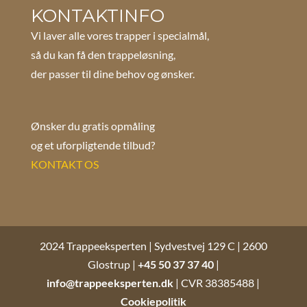
KONTAKTINFO
Vi laver alle vores trapper i specialmål,
så du kan få den trappeløsning,
der passer til dine behov og ønsker.
Ønsker du gratis opmåling
og et uforpligtende tilbud?
KONTAKT OS
2024 Trappeeksperten | Sydvestvej 129 C | 2600
Glostrup |
+45 50 37 37 40
|
info@trappeeksperten.dk
| CVR 38385488 |
Cookiepolitik