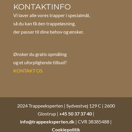
KONTAKTINFO
Vi laver alle vores trapper i specialmål,
så du kan få den trappeløsning,
der passer til dine behov og ønsker.
Ønsker du gratis opmåling
og et uforpligtende tilbud?
KONTAKT OS
2024 Trappeeksperten | Sydvestvej 129 C | 2600
Glostrup |
+45 50 37 37 40
|
info@trappeeksperten.dk
| CVR 38385488 |
Cookiepolitik