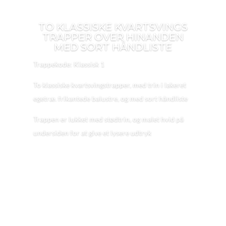
TO KLASSISKE KVARTSVINGS
TRAPPER OVER HINANDEN
MED SORT HÅNDLISTE
Trappekode: Klassisk 1
To klassiske kvartsvingstrapper, med trin i lakeret
egetræ. frikantede balustre, og med sort håndliste
Trappen er lukket med stødtrin, og malet hvid på
undersiden for at give et lysere udtryk