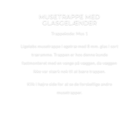
MUSETRAPPE MED
GLASGELÆNDER
Trappekode: Mus 1
Ligeløbs musetrappe i egetræ med 8 mm. glas i sort
træramme. Trappen er hos denne kunde
fastmonteret med en vange på væggen, da væggen
ikke var stærk nok til at bære trappen.
Klik i højre side for at se de forskellige andre
musetrapper.