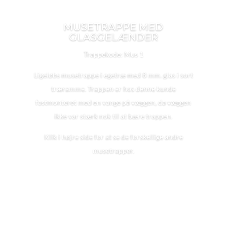
MUSETRAPPE MED
GLASGELÆNDER
Trappekode: Mus 1
Ligeløbs musetrappe i egetræ med 8 mm. glas i sort
træramme. Trappen er hos denne kunde
fastmonteret med en vange på væggen, da væggen
ikke var stærk nok til at bære trappen.
Klik i højre side for at se de forskellige andre
musetrapper.