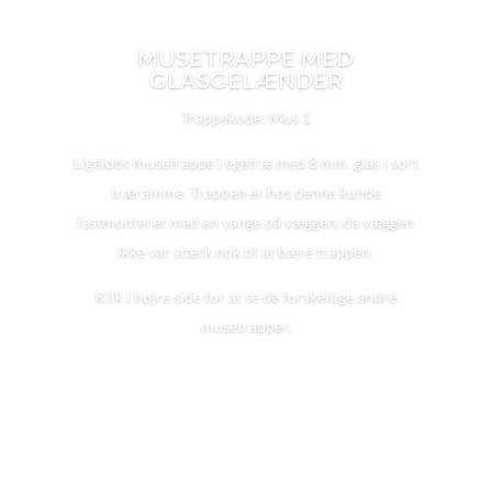
MUSETRAPPE MED
GLASGELÆNDER
Trappekode: Mus 1
Ligeløbs musetrappe i egetræ med 8 mm. glas i sort
træramme. Trappen er hos denne kunde
fastmonteret med en vange på væggen, da væggen
ikke var stærk nok til at bære trappen.
Klik i højre side for at se de forskellige andre
musetrapper.